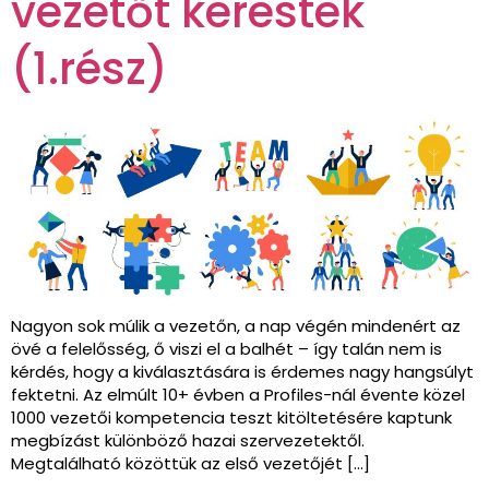
vezetőt kerestek
(1.rész)
Nagyon sok múlik a vezetőn, a nap végén mindenért az
övé a felelősség, ő viszi el a balhét – így talán nem is
kérdés, hogy a kiválasztására is érdemes nagy hangsúlyt
fektetni. Az elmúlt 10+ évben a Profiles-nál évente közel
1000 vezetői kompetencia teszt kitöltetésére kaptunk
megbízást különböző hazai szervezetektől.
Megtalálható közöttük az első vezetőjét […]