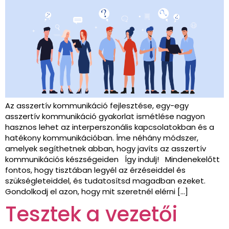
Az asszertív kommunikáció fejlesztése, egy-egy
asszertív kommunikáció gyakorlat ismétlése nagyon
hasznos lehet az interperszonális kapcsolatokban és a
hatékony kommunikációban. Íme néhány módszer,
amelyek segíthetnek abban, hogy javíts az asszertív
kommunikációs készségeiden Így indulj! Mindenekelőtt
fontos, hogy tisztában legyél az érzéseiddel és
szükségleteiddel, és tudatosítsd magadban ezeket.
Gondolkodj el azon, hogy mit szeretnél elérni […]
Tesztek a vezetői