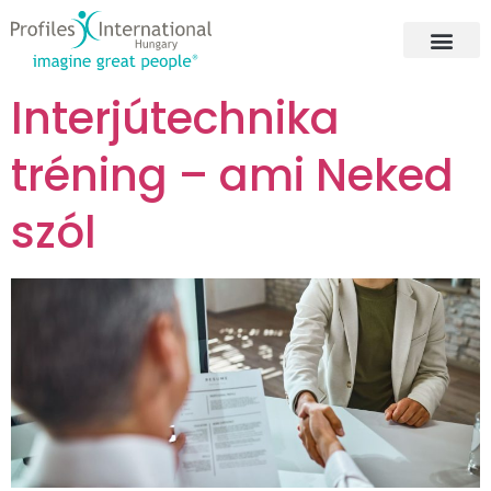
Interjútechnika
tréning – ami Neked
szól