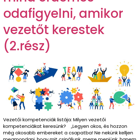
odafigyelni, amikor
vezetőt kerestek
(2.rész)
Vezetői kompetenciák listája: Milyen vezetői
kompetenciákat keresünk? „Legyen okos, és hozzon
még okosabb embereket a csapatba! Ne nekünk kelljen
megmondani, hogy mit csináljunk, merre menjünk, hanem