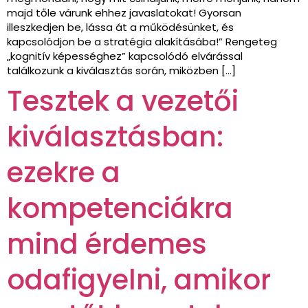
majd tőle várunk ehhez javaslatokat! Gyorsan
illeszkedjen be, lássa át a működésünket, és
kapcsolódjon be a stratégia alakításába!” Rengeteg
„kognitív képességhez” kapcsolódó elvárással
találkozunk a kiválasztás során, miközben […]
Tesztek a vezetői
kiválasztásban:
ezekre a
kompetenciákra
mind érdemes
odafigyelni, amikor