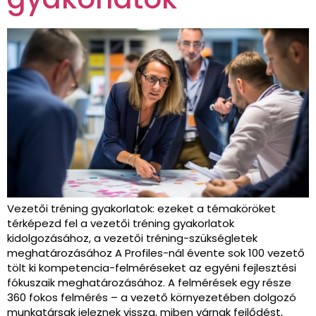
Vezetői tréning gyakorlatok: ezeket a témaköröket
térképezd fel a vezetői tréning gyakorlatok
kidolgozásához, a vezetői tréning-szükségletek
meghatározásához A Profiles-nál évente sok 100 vezető
tölt ki kompetencia-felméréseket az egyéni fejlesztési
fókuszaik meghatározásához. A felmérések egy része
360 fokos felmérés – a vezető környezetében dolgozó
munkatársak jeleznek vissza, miben várnak fejlődést,