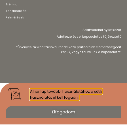
Tréning
Tanácsadás
Felmérések
Adatvédelmi nyilatkozat
Adatkezeléssel kapcsolatos tájékoztató
*Érvényes akkreditációval rendelkező partnereink elérhetőségéért
kérjük, vegye fel velünk a kapcsolatot!
A honlap további használatához a sütik
használatát el kell fogadni.
Elfogadom