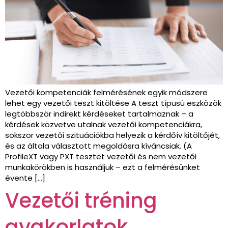
Vezetői kompetenciák felmérésének egyik módszere
lehet egy vezetői teszt kitöltése A teszt típusú eszközök
legtöbbször indirekt kérdéseket tartalmaznak – a
kérdések közvetve utalnak vezetői kompetenciákra,
sokszor vezetői szituációkba helyezik a kérdőív kitöltőjét,
és az általa választott megoldásra kíváncsiak. (A
ProfileXT vagy PXT tesztet vezetői és nem vezetői
munkakörökben is használjuk – ezt a felmérésünket
évente […]
Vezetői tréning
gyakorlatok