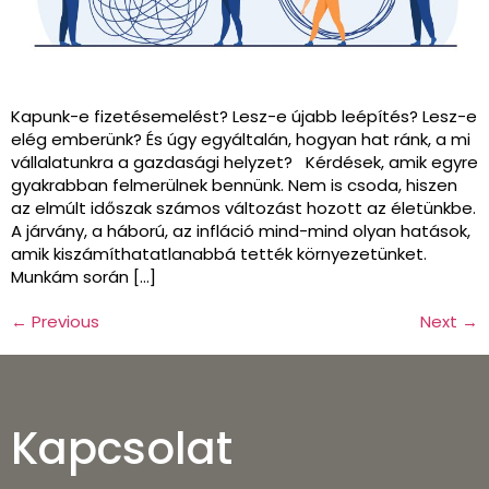
Kapunk-e fizetésemelést? Lesz-e újabb leépítés? Lesz-e
elég emberünk? És úgy egyáltalán, hogyan hat ránk, a mi
vállalatunkra a gazdasági helyzet? Kérdések, amik egyre
gyakrabban felmerülnek bennünk. Nem is csoda, hiszen
az elmúlt időszak számos változást hozott az életünkbe.
A járvány, a háború, az infláció mind-mind olyan hatások,
amik kiszámíthatatlanabbá tették környezetünket.
Munkám során […]
←
Previous
Next
→
Kapcsolat