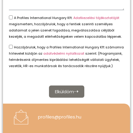
A Profiles International Hungary Kft.
Adatkezelési tájékoztatóját
megismertem, hozzájárulok, hogy a fentiek szerinti személyes
adataimat a jelen üzenet fogadása, megválaszolása céljából
kezeljék, a megadott elérhetőségeken velem kapcsolatba lépjenek.
Hozzájárulok, hogy a Profiles International Hungary Kft számomra
hírlevelet küldjön az
adatvédelmi nyilatkozat
szerint. (Programjaink,
felméréseink díjmentes kipróbálási lehetőségét vállalati ügyfelek,
vezetők, HR-es munkatársak és tanácsadók részére nyújtjuk.)
Elküldöm
profiles@profiles.hu