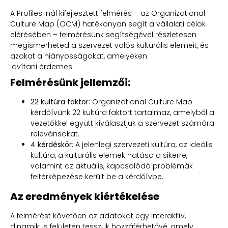
A Profiles-nál kifejlesztett felmérés – az Organizational
Culture Map (OCM) hatékonyan segít a vállalati célok
elérésében – felmérésünk segítségével részletesen
megismerheted a szervezet valós kulturális elemeit, és
azokat a hiányosságokat, amelyeken
javítani érdemes.
Felmérésünk jellemzői:
22 kultúra faktor
: Organizational Culture Map
kérdőívünk 22 kultúra faktort tartalmaz, amelyből a
vezetőkkel együtt kiválasztjuk a szervezet számára
relevánsakat.
4 kérdéskör
: A jelenlegi szervezeti kultúra, az ideális
kultúra, a kulturális elemek hatása a sikerre,
valamint az aktuális, kapcsolódó problémák
feltérképezése került be a kérdőívbe.
Az eredmények kiértékelése
A felmérést követően az adatokat egy interaktív,
dinamikus felületen tesszük hozzáférhetővé, amely