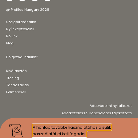
@ Profiles Hungary 2026
Szolgáltatásaink
Nyílt képzéseink
Rólunk
Blog
Dolgoznál nálunk?
Kiválasztás
Tréning
Tanácsadás
Felmérések
Adatvédelmi nyilatkozat
Adatkezeléssel kapcsolatos tájékoztató
*Érvényes akkreditációval rendelkező partnereink elérhetőségéért
A honlap további használatához a sütik
kérjük, vegye fel velünk a kapcsolatot!
használatát el kell fogadni.