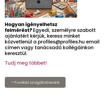
Hogyan igényelhetsz
felmérést?
Egyedi, személyre szabott
ajánlatért kérjük, keress minket
közvetlenül a profiles@profiles.hu email
címen vagy tanácsadó kollégáinkon
keresztül.
Tudj meg többet!
További szolgáltatásaink