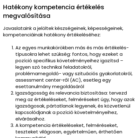
Hatékony kompetencia értékelés
megvalósítása
Javaslataink a jelöltek készségeinek, képességeinek,
kompetenciáinak hatékony értékeléséhez:
Az egyes munkakörökben más és más értékelés-
típusokra lehet szükség: fontos, hogy ezeket a
pozíció specifikus követelményeihez igazítsd –
legyen szó technikai feladatokról,
problémamegoldó- vagy szituációs gyakorlatokról,
assessment center-ről (AC), esetleg egy
esettanulmány megoldásáról
Igazságosság és relevancia biztosítása: tervezd
meg az értékeléseket, felméréseket úgy, hogy azok
igazságosak, pártatlanok legyenek, és közvetlenül
kapcsolódjanak a pozíció követelményeihez,
elvárásaihoz.
A kompetencia értékeléseket, felméréseket,
teszteket világosan, egyértelműen, érthetően