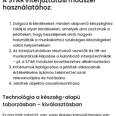
A STAR interjúztatási módszer
használatához:
Dolgozz ki kérdéseket minden alapvető készséghez:
találj ki olyan kérdéseket, amelyek arra ösztönzik a
jelölteket, hogy beszéljenek arról, hogyan
használták a munkakörhöz szükséges készségeket
valós helyzetekben.
Az interjúztatásban résztvevő vezetők és HR-es
munkatársak képzése a különböző interjútechnikák
– pl. a STAR módszer következetes alkalmazására
Kritériumok kidolgozása a jelöltek válaszainak
értékelésére, különös tekintettel azok
relevanciájára és hatására.
Jelöltek objektív összehasonlítása
Technológia a készség-alapú
toborzásban – kiválasztásban
Ez ma már mind itt van, vagy éppen karnyújtásnyira van