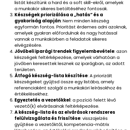
listát készítünk a hard és a soft skill-ekről, amelyek
a munkakör sikeres betöltéséhez fontosak.
Készségek priorizálása a „hatás” és a
gyakoriság alapján
: Nem minden készség
egyformán fontos. Prioritást érdemes adni azoknak,
amelyek gyakran előfordulnak és nagy hatással
vannak a munkakörben a feladatok sikeres
elvégzésére.
Jövőbeli iparági trendek figyelembevétele
: azon
készségek feltérképezése, amelyek várhatóan a
jövőben keresettek lesznek az iparágban, az adott
területen.
Átfogó készség-lista készítése
: A priorizált
készségeket gyűjtsd össze egy listába, amely
referenciaként szolgál a munkaköri leírásokhoz és
értékelésekhez.
Egyeztetés a vezetőkkel
: a pozíció felett lévő
vezető(k) elvárásainak feltérképezése.
A készség-lista és az elvárások rendszeres
felülvizsgálata és frissítése
: visszajelzés
gyűjtése a vezetőktől, kompetencia-mátrix