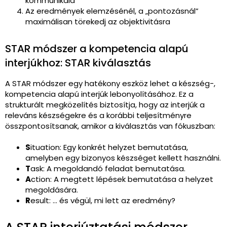
kommunikáld
Az eredmények elemzésénél, a „pontozásnál”
maximálisan törekedj az objektivitásra
STAR módszer a kompetencia alapú
interjúkhoz: STAR kiválasztás
A STAR módszer egy hatékony eszköz lehet a készség-,
kompetencia alapú interjúk lebonyolításához. Ez a
strukturált megközelítés biztosítja, hogy az interjúk a
releváns készségekre és a korábbi teljesítményre
összpontosítsanak, amikor a kiválasztás van fókuszban:
S
ituation: Egy konkrét helyzet bemutatása,
amelyben egy bizonyos készséget kellett használni.
T
ask: A megoldandó feladat bemutatása.
A
ction: A megtett lépések bemutatása a helyzet
megoldására.
R
esult: … és végül, mi lett az eredmény?