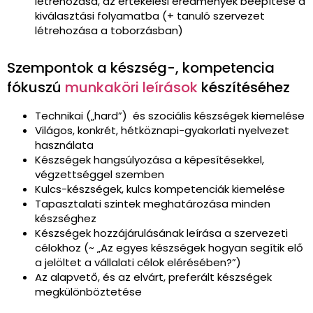
létrehozása, az értékelési eredmények beépítése a
kiválasztási folyamatba (+ tanuló szervezet
létrehozása a toborzásban)
Szempontok a készség-, kompetencia
fókuszú
munkaköri leírások
készítéséhez
Technikai („hard”) és szociális készségek kiemelése
Világos, konkrét, hétköznapi-gyakorlati nyelvezet
használata
Készségek hangsúlyozása a képesítésekkel,
végzettséggel szemben
Kulcs-készségek, kulcs kompetenciák kiemelése
Tapasztalati szintek meghatározása minden
készséghez
Készségek hozzájárulásának leírása a szervezeti
célokhoz (~ „Az egyes készségek hogyan segítik elő
a jelöltet a vállalati célok elérésében?”)
Az alapvető, és az elvárt, preferált készségek
megkülönböztetése