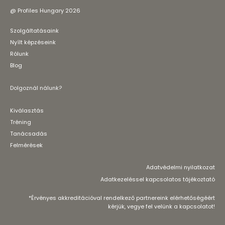
@ Profiles Hungary 2026
Szolgáltatásaink
Nyílt képzéseink
Rólunk
Blog
Dolgoznál nálunk?
Kiválasztás
Tréning
Tanácsadás
Felmérések
Adatvédelmi nyilatkozat
Adatkezeléssel kapcsolatos tájékoztató
*Érvényes akkreditációval rendelkező partnereink elérhetőségéért
kérjük, vegye fel velünk a kapcsolatot!