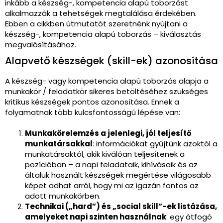
inkább a készség-, kompetencia alapú toborzást
alkalmazzák a tehetségek megtalálása érdekében.
Ebben a cikkben útmutatót szeretnénk nyújtani a
készség-, kompetencia alapú toborzás – kiválasztás
megvalósításához.
Alapvető készségek (skill-ek) azonosítása
A készség- vagy kompetencia alapú toborzás alapja a
munkakör / feladatkör sikeres betöltéséhez szükséges
kritikus készségek pontos azonosítása. Ennek a
folyamatnak több kulcsfontosságú lépése van:
Munkakörelemzés a jelenlegi, jól teljesítő
munkatársakkal
: információkat gyűjtünk azoktól a
munkatársaktól, akik kiválóan teljesítenek a
pozícióban – a napi feladataik, kihívásaik és az
általuk használt készségek megértése világosabb
képet adhat arról, hogy mi az igazán fontos az
adott munkakörben.
Technikai („hard”) és „social skill”-ek listázása,
amelyeket napi szinten használnak
: egy átfogó