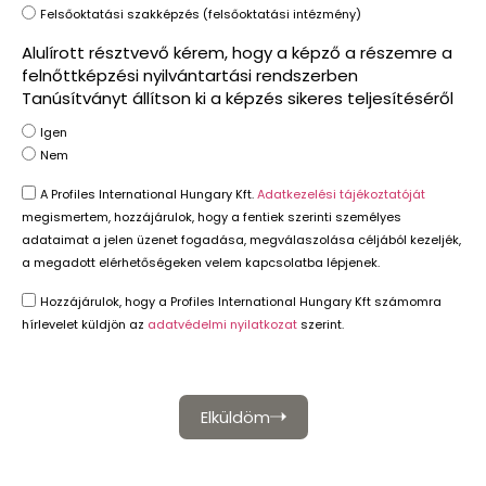
Felsőoktatási szakképzés (felsőoktatási intézmény)
Alulírott résztvevő kérem, hogy a képző a részemre a
felnőttképzési nyilvántartási rendszerben
Tanúsítványt állítson ki a képzés sikeres teljesítéséről
Igen
Nem
A Profiles International Hungary Kft.
Adatkezelési tájékoztatóját
megismertem, hozzájárulok, hogy a fentiek szerinti személyes
adataimat a jelen üzenet fogadása, megválaszolása céljából kezeljék,
a megadott elérhetőségeken velem kapcsolatba lépjenek.
Hozzájárulok, hogy a Profiles International Hungary Kft számomra
hírlevelet küldjön az
adatvédelmi nyilatkozat
szerint.
Elküldöm