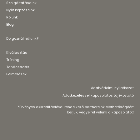
Szolgáltatásaink
Nyílt képzéseink
Rólunk
Blog
Dolgoznál nálunk?
Kiválasztás
Tréning
Tanácsadás
Felmérések
Adatvédelmi nyilatkozat
Adatkezeléssel kapcsolatos tájékoztató
*Érvényes akkreditációval rendelkező partnereink elérhetőségéért
kérjük, vegye fel velünk a kapcsolatot!