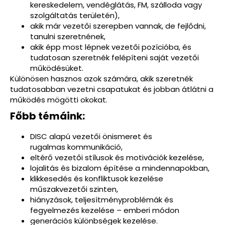
kereskedelem, vendéglátás, FM, szálloda vagy
szolgáltatás területén),
akik már vezetői szerepben vannak, de fejlődni,
tanulni szeretnének,
akik épp most lépnek vezetői pozícióba, és
tudatosan szeretnék felépíteni saját vezetői
működésüket.
Különösen hasznos azok számára, akik szeretnék
tudatosabban vezetni csapatukat és jobban átlátni a
működés mögötti okokat.
Főbb témáink:
DISC alapú vezetői önismeret és
rugalmas kommunikáció,
eltérő vezetői stílusok és motivációk kezelése,
lojalitás és bizalom építése a mindennapokban,
klikkesedés és konfliktusok kezelése
műszakvezetői szinten,
hiányzások, teljesítményproblémák és
fegyelmezés kezelése – emberi módon
generációs különbségek kezelése.