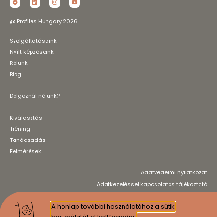
@ Profiles Hungary 2026
Szolgáltatásaink
Nyílt képzéseink
Rólunk
Blog
Dolgoznál nálunk?
Kiválasztás
Tréning
Tanácsadás
Felmérések
Adatvédelmi nyilatkozat
Adatkezeléssel kapcsolatos tájékoztató
*Érvényes akkreditációval rendelkező partnereink elérhetőségéért
A honlap további használatához a sütik
kérjük, vegye fel velünk a kapcsolatot!
használatát el kell fogadni.