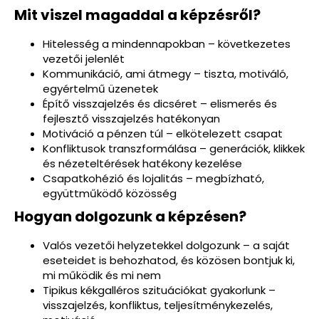
Mit viszel magaddal a képzésről?
Hitelesség a mindennapokban
– következetes
vezetői jelenlét
Kommunikáció, ami átmegy
– tiszta, motiváló,
egyértelmű üzenetek
Építő visszajelzés és dicséret
– elismerés és
fejlesztő visszajelzés hatékonyan
Motiváció a pénzen túl
– elkötelezett csapat
Konfliktusok transzformálása
– generációk, klikkek
és nézeteltérések hatékony kezelése
Csapatkohézió és lojalitás
– megbízható,
együttműködő közösség
Hogyan dolgozunk a képzésen?
Valós vezetői helyzetekkel dolgozunk
– a saját
eseteidet is behozhatod, és közösen bontjuk ki,
mi működik és mi nem
Tipikus kékgalléros szituációkat gyakorlunk
–
visszajelzés, konfliktus, teljesítménykezelés,