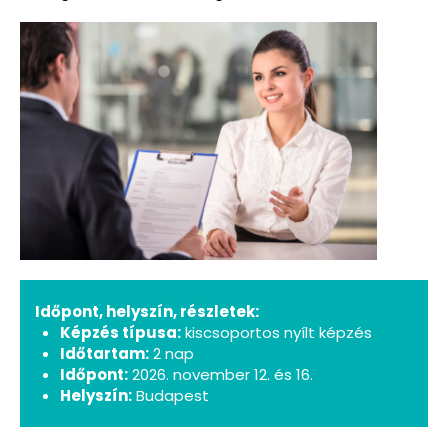
Időpont, helyszín, részletek:
Képzés típusa:
kiscsoportos nyílt képzés
Időtartam:
2 nap
Időpont:
2026. november 12. és 16.
Helyszín:
Budapest