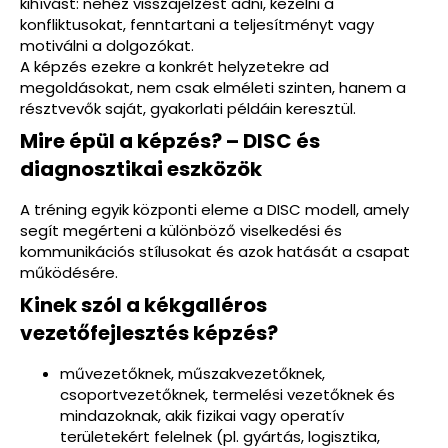
kihívást: nehéz visszajelzést adni, kezelni a
konfliktusokat, fenntartani a teljesítményt vagy
motiválni a dolgozókat.
A képzés ezekre a konkrét helyzetekre ad
megoldásokat, nem
csak
elméleti szinten, hanem a
résztvevők saját,
gyakorlati
példáin keresztül.
Mire épül a képzés? – DISC és
diagnosztikai eszközök
A tréning egyik központi eleme a DISC modell, amely
segít megérteni a különböző viselkedési
és
kommunikációs
stílusokat és azok hatását a csapat
működésére.
Kinek szól a kékgalléros
vezetőfejlesztés képzés?
művezetőknek, műszakvezetőknek,
csoportvezetőknek, termelési vezetőknek és
mindazoknak, akik fizikai vagy operatív
területekért felelnek (pl. gyártás, logisztika,