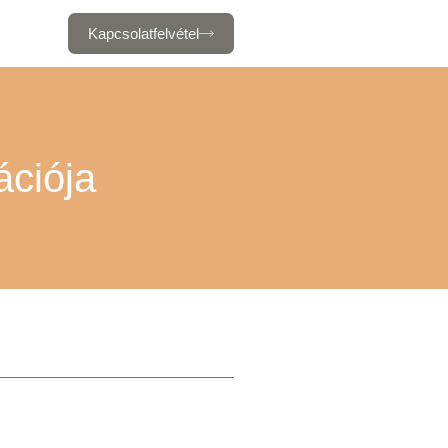
Kapcsolatfelvétel
ációja