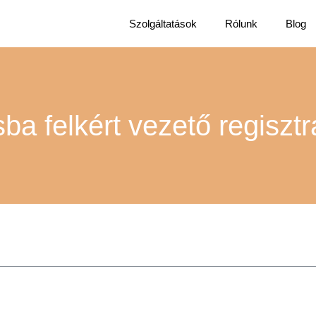
Szolgáltatások
Rólunk
Blog
sba felkért vezető regisztr