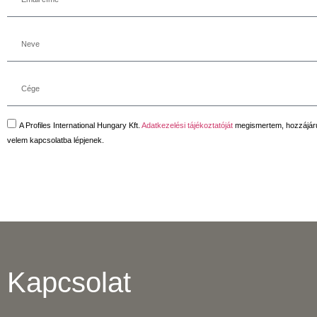
A Profiles International Hungary Kft.
Adatkezelési tájékoztatóját
megismertem, hozzájárul
velem kapcsolatba lépjenek.
Kapcsolat